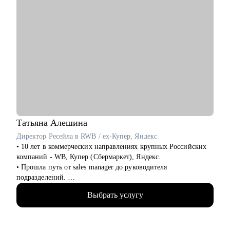
Татьяна
Алешина
Директор Ресейла в RWB / ex-Купер, Яндекс
• 10 лет в коммерческих направлениях крупных Российских
компаний - WB, Купер (Сбермаркет), Яндекс.
• Прошла путь от sales manager до руководителя
подразделений.
• Опыт руководства больших команд 250+ человек.
Выбрать услугу
• Выстраивание направлений с нуля, запуск 4х новых
продуктов на рынок, регламенты, KPI, мотивация,
консалтинг неэффективных направлений.
• Аудит и изменение действующих коммерческих процессов.