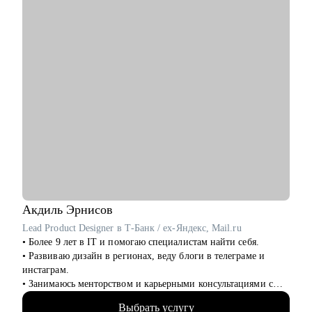
Акдиль
Эрнисов
Lead Product Designer в Т-Банк / ex-Яндекс, Mail.ru
• Более 9 лет в IT и помогаю специалистам найти себя.
• Развиваю дизайн в регионах, веду блоги в телеграме и
инстаграм.
• Занимаюсь менторством и карьерными консультациями с
2021 года и помог многим найти себя.
Выбрать услугу
• Отсмотрел >1 000 портфолио