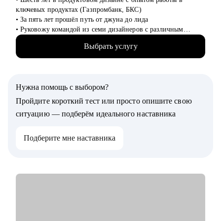
• Руководителям бизнеса, отделов.
ключевых продуктах (Газпромбанк, БКС)
• За пять лет прошёл путь от джуна до лида
• Руковожу командой из семи дизайнеров с различным
опытом
Выбрать услугу
• Являюсь ментором в школе дизайна UPROCK
• За последний год провел 200+ собеседований
• Отсмотрел и проанализировал 700+ резюме
Нужна помощь с выбором?
С чем помогу:
• Проанализирую и структурирую ваше резюме
Пройдите короткий тест или просто опишите свою
• Дам рекомендации по улучшению вашего портфолио
ситуацию — подберём идеального наставника
• Расскажу что нужно, а чего не стоит говорить на
собеседовании
Подберите мне наставника
• Определю ваши сильные и слабые стороны
• Подскажу как работать с командой и выстраивать
эффективные процессы
Кому могу помочь:
• Выпускникам и студентам, которые ищут свою первую
работу в продуктовом, UX/UI дизайне
• Junior и Middle дизайнерам, которые устроились в крупную
компанию