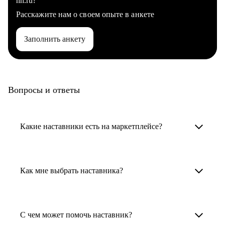
hh.ru?
Расскажите нам о своем опыте в анкете
Заполнить анкету
Вопросы и ответы
Какие наставники есть на маркетплейсе?
Карьерные наставники — это HR-
специалисты, карьерные консультанты,
Как мне выбрать наставника?
психологи, резюмерайтеры и менторы.
Умный поиск поможет в три клика выбрать
Менторы работают в ИТ, дизайне, других
наставника для достижения вашей цели.
С чем может помочь наставник?
узкоспециализированных сферах. Они