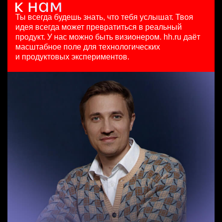
Key Account Manager (EdTech)
5 авг. 2026
HeadHunter::Analytics/Data Science
Ташкент
HeadHunter::Коммерческий департамент
125000 - 175000 ₽
29 июл. 2026
Ты всегда будешь знать, что тебя услышат.
Твоя
вчера
Ярославль
450000 ₽
идея всегда может превратиться в реальный
Специалист по медиапланированию
150000 ₽
Москва
продукт.
У нас можно быть визионером. hh.ru даёт
HeadHunter::Департамент маркетинга
Нижний Новгород
масштабное поле для технологических
Менеджер по продажам B2B (сегмент SMB)
вчера
и продуктовых экспериментов.
HeadHunter::Телефонные продажи
з/п не указана
Key Account Manager (EdTech)
5 авг. 2026
Ярославль
HeadHunter::Коммерческий департамент
97000 - 161000 ₽
вчера
Ярославль
150000 ₽
Ярославль