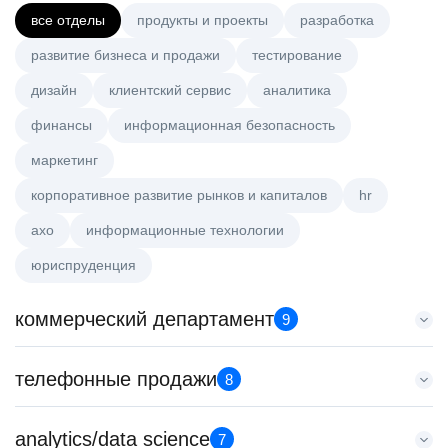
все отделы
продукты и проекты
разработка
развитие бизнеса и продажи
тестирование
дизайн
клиентский сервис
аналитика
финансы
информационная безопасность
маркетинг
корпоративное развитие рынков и капиталов
hr
axo
информационные технологии
юриспруденция
коммерческий департамент
9
Key Account Manager (EdTech)
телефонные продажи
8
HeadHunter::Коммерческий департамент
вчера
Менеджер по продажам B2B
analytics/data science
150000 ₽
7