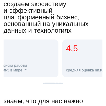
создаем экосистему
и эффективный
платформенный бизнес,
основанный на уникальных
данных и технологиях
4,5
20
сотруд
средняя оценка hh.ru как работодателя **
в hh.ru
знаем, что для нас важно