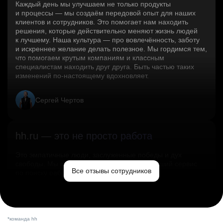
Каждый день мы улучшаем не только продукты
и процессы — мы создаём передовой опыт для наших
клиентов и сотрудников. Это помогает нам находить
решения, которые действительно меняют жизнь людей
к лучшему. Наша культура — про вовлечённость, заботу
и искреннее желание делать полезное. Мы гордимся тем,
что помогаем крутым компаниям и классным
специалистам находить друг друга. Быть частью таких
изменений по‑настоящему вдохновляет.
Сергей Чертов
hh.ru — это не просто работа
Это эмпатичные люди, заслуженные победы и дух
свободы. Мы помогаем миру и создаём лучший сервис
Все отзывы сотрудников
по поиску работы в стране.
Ольга Емельянова
*команда hh