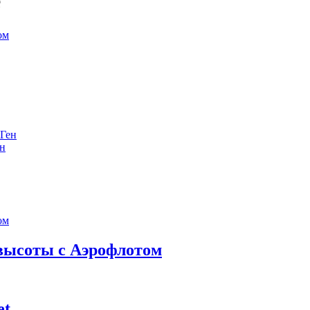
е
ен
 высоты с Аэрофлотом
et