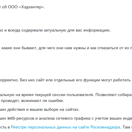
ет об ООО «Хэдхантер».
но и всегда содержали актуальную для вас информацию.
акие они бывают, для чего они нам нужны и как отказаться от их 
рректно. Без них сайт или отдельные его функции могут работат
альную на время текущей сессии пользователя. Позволяют собира
 проводят, возникают ли ошибки.
их действия и вашем выборе на сайтах.
х web-ресурсов и анализа сетевого трафика с учетом ваших инд
есть в
Реестре персональных данных на сайте Роскомнадзора
. Там