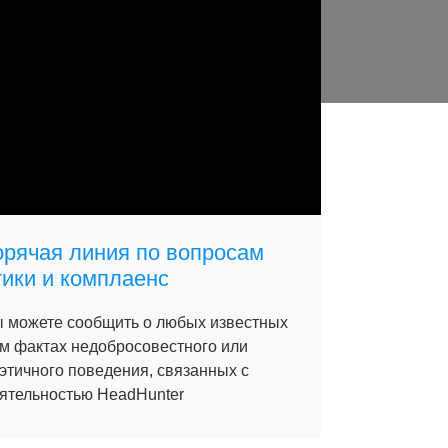
орячая линия по вопросам
тики и комплаенс
 можете сообщить о любых известных
м фактах недобросовестного или
этичного поведения, связанных с
ятельностью HeadHunter