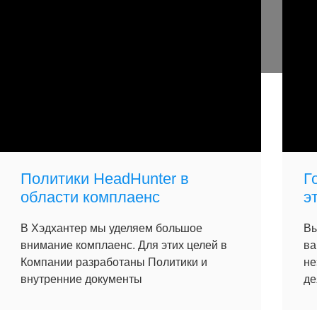
Политики HeadHunter в
Г
области комплаенс
э
В Хэдхантер мы уделяем большое
Вы
внимание комплаенс. Для этих целей в
ва
Компании разработаны Политики и
не
внутренние документы
де