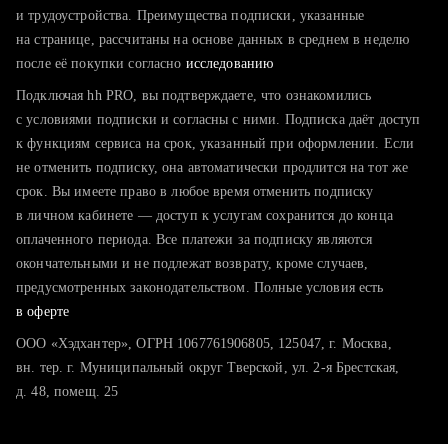
тратите много времени на поиск и вручную поднимаете
и трудоустройства. Преимущества подписки, указанные
резюме
на странице, рассчитаны на основе данных в среднем в неделю
после её покупки согласно
хотите сравнить себя с конкурентами и оценить шансы
исследованию
Подключая hh PRO, вы подтверждаете, что ознакомились
с условиями подписки и согласны с ними. Подписка даёт доступ
к функциям сервиса на срок, указанный при оформлении. Если
не отменить подписку, она автоматически продлится на тот же
срок. Вы имеете право в любое время отменить подписку
в личном кабинете — доступ к услугам сохранится до конца
оплаченного периода. Все платежи за подписку являются
окончательными и не подлежат возврату, кроме случаев,
предусмотренных законодательством. Полные условия есть
в оферте
ООО «Хэдхантер», ОГРН 1067761906805, 125047, г. Москва,
вн. тер. г. Муниципальный округ Тверской, ул. 2-я Брестская,
д. 48, помещ. 25